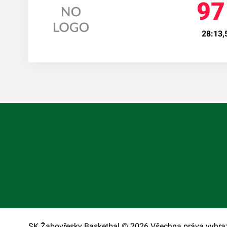
97
28:13,
SK Žabovřesky Basketbal © 2026.
Všechna práva vyhra