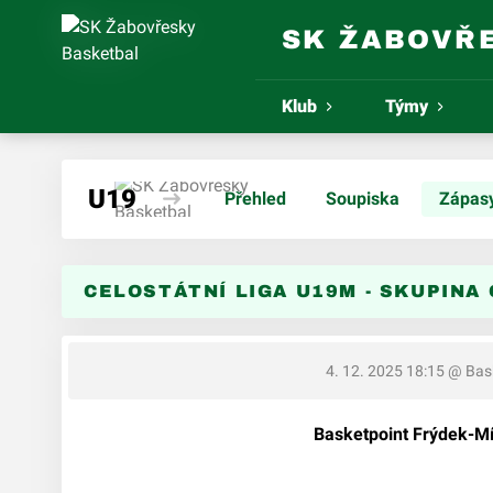
SK ŽABOVŘ
Klub
Týmy
U19
Přehled
Soupiska
Zápas
CELOSTÁTNÍ LIGA U19M - SKUPINA C
4. 12. 2025 18:15
@ Bask
Basketpoint Frýdek-Mí