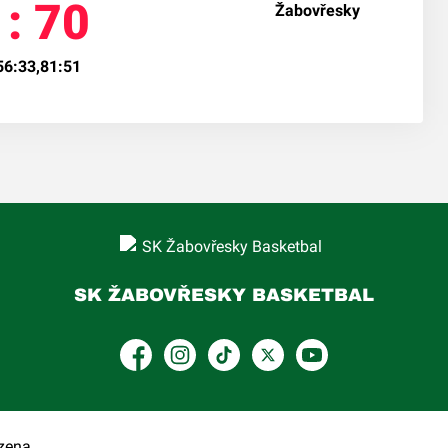
 : 70
56:33,81:51
SK ŽABOVŘESKY BASKETBAL
Facebook
Instagram
TikTok
Platform X
YouTube
zena