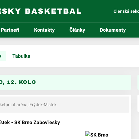
ESKY BASKETBAL
Členská sek
Partneři
Kontakty
Články
Dokumenty
y
Tabulka
, 12. KOLO
etpoint aréna, Frýdek-Místek
stek - SK Brno Žabovřesky