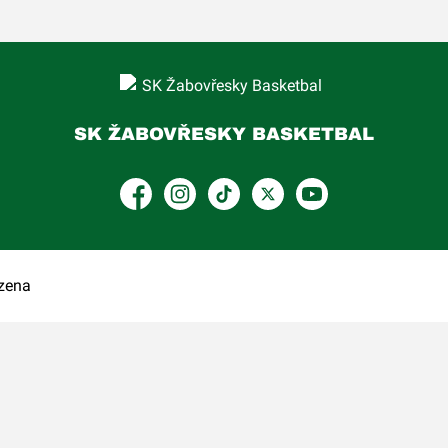
SK ŽABOVŘESKY BASKETBAL
Facebook
Instagram
TikTok
Platform X
YouTube
zena