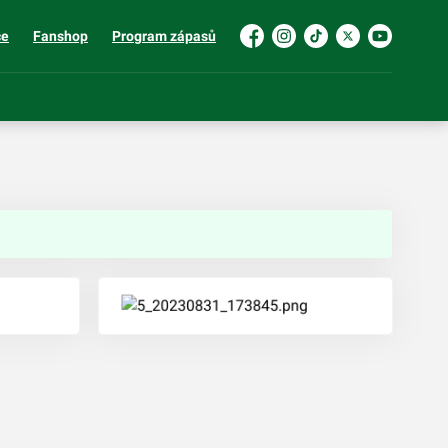
ce
Fanshop
Program zápasů
Facebook
Instagram
TikTok
Platform X
YouTube