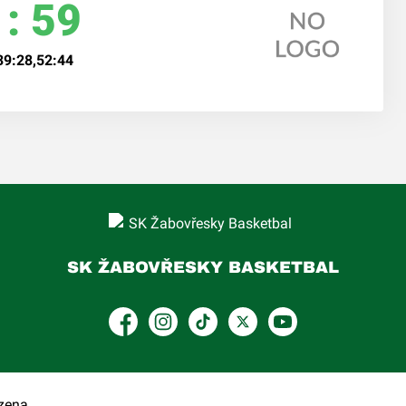
 : 59
39:28,52:44
SK ŽABOVŘESKY BASKETBAL
Facebook
Instagram
TikTok
Platform X
YouTube
zena