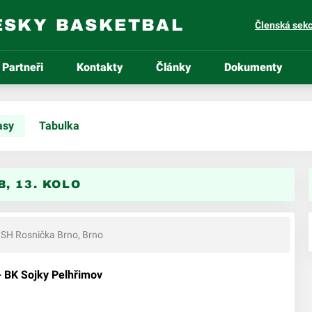
ESKY BASKETBAL
Členská sek
Partneři
Kontakty
Články
Dokumenty
asy
Tabulka
, 13. KOLO
SH Rosnička Brno, Brno
 BK Sojky Pelhřimov