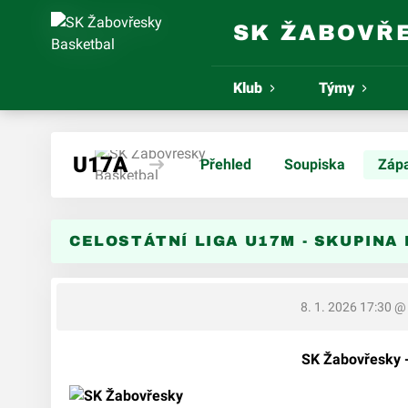
SK ŽABOVŘ
Klub
Týmy
U17A
Přehled
Soupiska
Záp
CELOSTÁTNÍ LIGA U17M - SKUPINA B
8. 1. 2026 17:30
@ 
SK Žabovřesky -