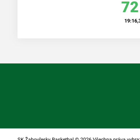
72
19:16,
SK Žabovřesky Basketbal © 2026.
Všechna práva vyhra