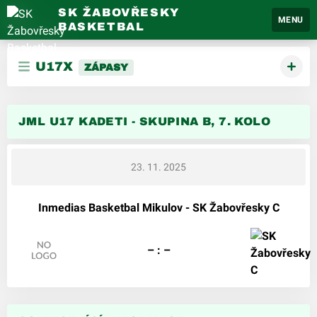
SK ŽABOVŘESKY
MENU
BASKETBAL
U17X
ZÁPASY
JML U17 KADETI - SKUPINA B, 7. KOLO
23. 11. 2025
Inmedias Basketbal Mikulov - SK Žabovřesky C
– : –