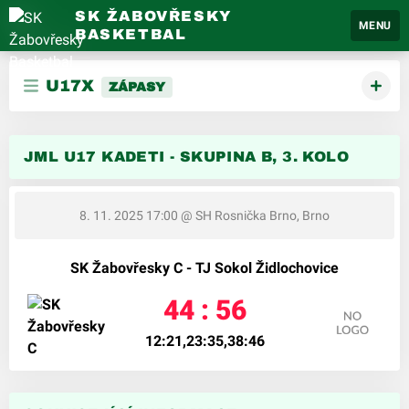
SK ŽABOVŘESKY
MENU
BASKETBAL
U17X
ZÁPASY
JML U17 KADETI - SKUPINA B, 3. KOLO
8. 11. 2025 17:00
@ SH Rosnička Brno, Brno
SK Žabovřesky C - TJ Sokol Židlochovice
44 : 56
12:21,23:35,38:46