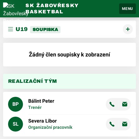
SK ŽABOVŘESKY
MENU
BASKETBAL
U19
SOUPISKA
Žádný člen soupisky k zobrazení
REALIZAČNÍ TÝM
Bálint
Peter
BP
Trenér
Severa
Libor
SL
Organizační pracovník