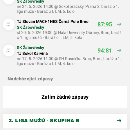
SK Žabovřesky
ne 24. 5. 2026 14:00
@
Sokol pražský, Praha 2
,
baráž o 1.
ligu mužů - Baráž o I. LM, 6. kolo
TJ Slovan MACH1NES Černá Pole Brno
87:95
SK Žabovřesky
st 20. 5. 2026 19:00
@
Hala Univerzity Obrany, Brno
,
baráž
o 1. ligu mužů - Baráž o I. LM, 5. kolo
SK Žabovřesky
94:81
TJ Sokol Karviná
ne 17. 5. 2026 11:00
@
SH Rosnička Brno, Brno
,
baráž o 1.
ligu mužů - Baráž o I. LM, 4. kolo
Nadcházející zápasy
Zatím žádné zápasy
2. LIGA MUŽŮ - SKUPINA B