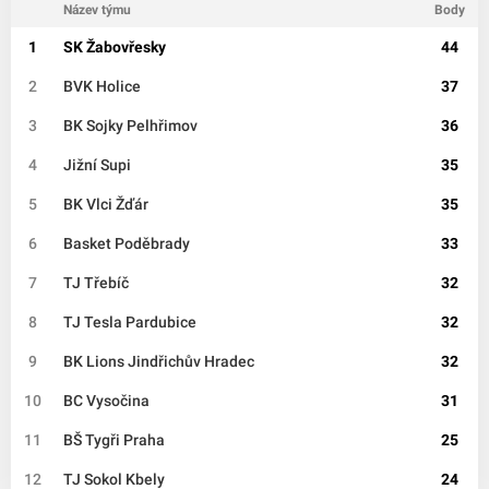
Název týmu
Body
1
SK Žabovřesky
44
2
BVK Holice
37
3
BK Sojky Pelhřimov
36
4
Jižní Supi
35
5
BK Vlci Žďár
35
6
Basket Poděbrady
33
7
TJ Třebíč
32
8
TJ Tesla Pardubice
32
9
BK Lions Jindřichův Hradec
32
10
BC Vysočina
31
11
BŠ Tygři Praha
25
12
TJ Sokol Kbely
24